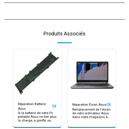
Produits Associés
Réparation Batterie
0
€
Réparation Écran Asus
0
€
Asus
Remplacement de l'écran
Si la batterie de votre Pc
de votre ordinateur Asus
portable Asus ne tien plus
dans notre magasins à
la charge, a gonflé, ou
Lyon 3 Le LCD de votre
d'autres problèmes que
ordinateur est cassée?
vous pensez lié à la
Brisée? Nous vous